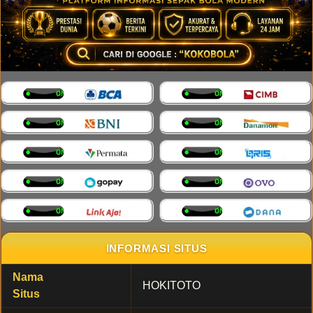
INFORMASI SITUS
Nama
HOKITOTO
Situs